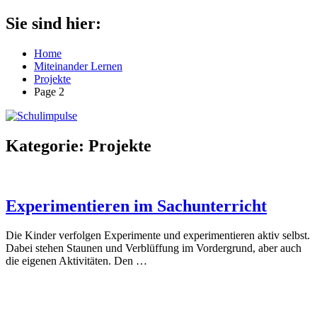
Zum
Sie sind hier:
Schulimpulse
für
Inhalt
die
springen
Home
Grundschule
Miteinander Lernen
Projekte
Page 2
Kategorie:
Projekte
Experimentieren im Sachunterricht
Die Kinder verfolgen Experimente und experimentieren aktiv selbst.
Dabei stehen Staunen und Verblüffung im Vordergrund, aber auch
die eigenen Aktivitäten. Den
…