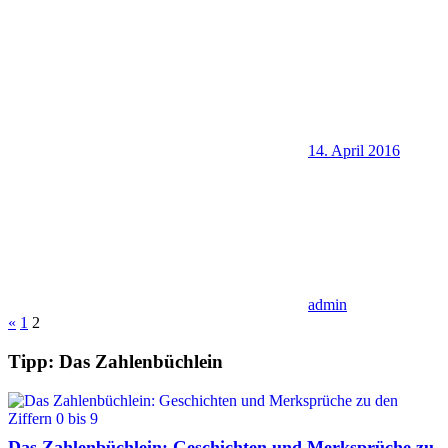
14. April 2016
admin
Seitennummerierung
Vorherige
«
1
2
Beiträge
der
Tipp: Das Zahlenbüchlein
Beiträge
Das Zahlenbüchlein: Geschichten und Merksprüche zu