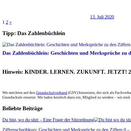
13. Juli 2020
Seitennummerierung
Nächste
1
2
»
Beiträge
der
Tipp: Das Zahlenbüchlein
Beiträge
Das Zahlenbüchlein: Geschichten und Merksprüche zu de
Hinweis: KINDER. LERNEN. ZUKUNFT. JETZT! 2
Wir möchten auf den
Grundschulverband
(GSV) hinweisen, der sich als Fachverba
Grundschule einsetzt. Wir laden herzlich dazu ein, Mitglied zu werden – wir sind 
Beliebte Beiträge
Du bist, wo du sitzt – Eine Frage der Sitzordnung
Ziffernschreibkurs: Geschichten und Merksprüche zu den Ziffern 0 –