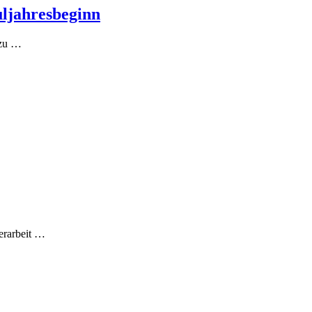
ljahresbeginn
 zu
…
erarbeit
…