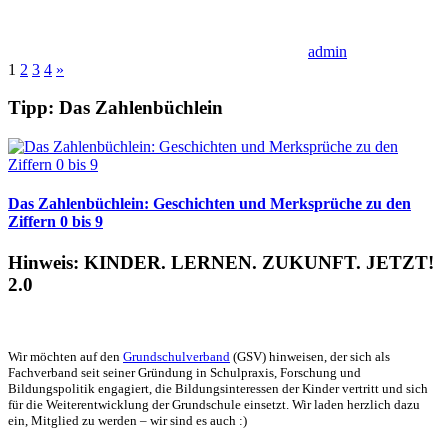
admin
Seitennummerierung
Nächste
1
2
3
4
»
Beiträge
der
Tipp: Das Zahlenbüchlein
Beiträge
Das Zahlenbüchlein: Geschichten und Merksprüche zu den
Ziffern 0 bis 9
Hinweis: KINDER. LERNEN. ZUKUNFT. JETZT!
2.0
Wir möchten auf den
Grundschulverband
(GSV) hinweisen, der sich als
Fachverband seit seiner Gründung in Schulpraxis, Forschung und
Bildungspolitik engagiert, die Bildungsinteressen der Kinder vertritt und sich
für die Weiterentwicklung der Grundschule einsetzt. Wir laden herzlich dazu
ein, Mitglied zu werden – wir sind es auch :)