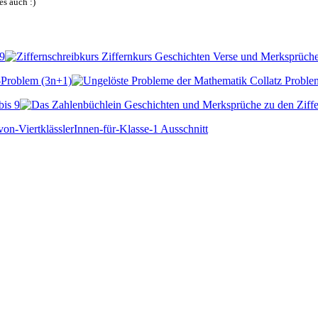
es auch :)
 9
-Problem (3n+1)
bis 9