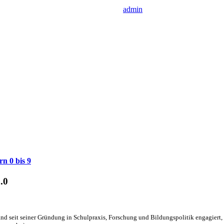
admin
n 0 bis 9
.0
nd seit seiner Gründung in Schulpraxis, Forschung und Bildungspolitik engagiert, d