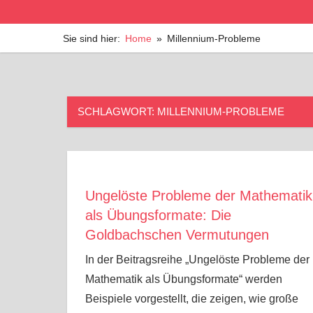
Zum
für
Schulimpulse
Inhalt
die
Sie sind hier:
Home
Millennium-Probleme
Grundschule
springen
SCHLAGWORT:
MILLENNIUM-PROBLEME
Ungelöste Probleme der Mathematik
als Übungsformate: Die
Goldbachschen Vermutungen
In der Beitragsreihe „Ungelöste Probleme der
Mathematik als Übungsformate“ werden
Beispiele vorgestellt, die zeigen, wie große