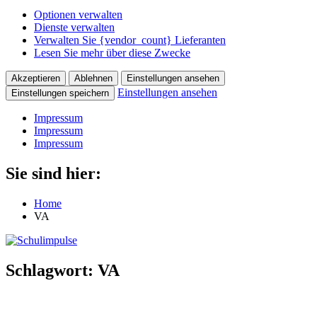
Optionen verwalten
Dienste verwalten
Verwalten Sie {vendor_count} Lieferanten
Lesen Sie mehr über diese Zwecke
Akzeptieren
Ablehnen
Einstellungen ansehen
Einstellungen ansehen
Einstellungen speichern
Impressum
Impressum
Impressum
Zum
Sie sind hier:
Schulimpulse
für
Inhalt
die
springen
Home
Grundschule
VA
Schlagwort:
VA