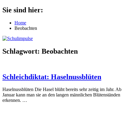
Zum
Sie sind hier:
Schulimpulse
für
Inhalt
die
springen
Home
Grundschule
Beobachten
Schlagwort:
Beobachten
Schleichdiktat: Haselnussblüten
Haselnussblüten Die Hasel blüht bereits sehr zeitig im Jahr. Ab
Januar kann man sie an den langen männlichen Blütenständen
erkennen.
…