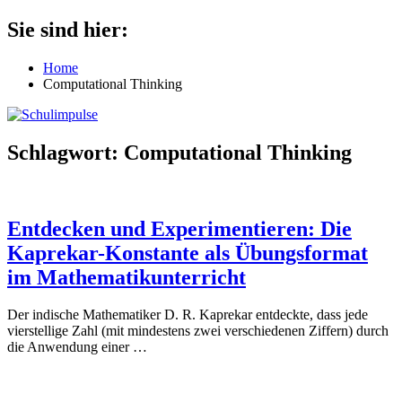
Zum
Sie sind hier:
Schulimpulse
für
Inhalt
die
springen
Home
Grundschule
Computational Thinking
Schlagwort:
Computational Thinking
Entdecken und Experimentieren: Die
Kaprekar-Konstante als Übungsformat
im Mathematikunterricht
Der indische Mathematiker D. R. Kaprekar entdeckte, dass jede
vierstellige Zahl (mit mindestens zwei verschiedenen Ziffern) durch
die Anwendung einer
…