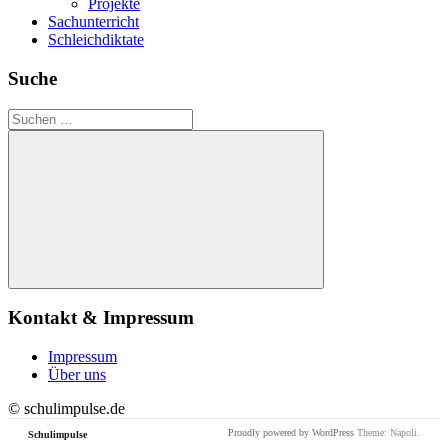
Projekte
Sachunterricht
Schleichdiktate
Suche
Suchen
nach:
Suchen
Kontakt & Impressum
Impressum
Über uns
© schulimpulse.de
Proudly powered by WordPress
Theme: Napoli.
Schulimpulse