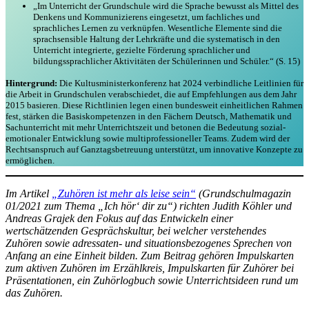
„Im Unterricht der Grundschule wird die Sprache bewusst als Mittel des
Denkens und Kommunizierens eingesetzt, um fachliches und
sprachliches Lernen zu verknüpfen. Wesentliche Elemente sind die
sprachsensible Haltung der Lehrkräfte und die systematisch in den
Unterricht integrierte, gezielte Förderung sprachlicher und
bildungssprachlicher Aktivitäten der Schülerinnen und Schüler.“ (S. 15)
Hintergrund:
Die Kultusministerkonferenz hat 2024 verbindliche Leitlinien für
die Arbeit in Grundschulen verabschiedet, die auf Empfehlungen aus dem Jahr
2015 basieren. Diese Richtlinien legen einen bundesweit einheitlichen Rahmen
fest, stärken die Basiskompetenzen in den Fächern Deutsch, Mathematik und
Sachunterricht mit mehr Unterrichtszeit und betonen die Bedeutung sozial-
emotionaler Entwicklung sowie multiprofessioneller Teams. Zudem wird der
Rechtsanspruch auf Ganztagsbetreuung unterstützt, um innovative Konzepte zu
ermöglichen.
Im Artikel
„Zuhören ist mehr als leise sein“
(Grundschulmagazin
01/2021 zum Thema „Ich hör‘ dir zu“) richten Judith Köhler und
Andreas Grajek den Fokus auf das Entwickeln einer
wertschätzenden Gesprächskultur, bei welcher verstehendes
Zuhören sowie adressaten- und situationsbezogenes Sprechen von
Anfang an eine Einheit bilden. Zum Beitrag gehören Impulskarten
zum aktiven Zuhören im Erzählkreis, Impulskarten für Zuhörer bei
Präsentationen, ein Zuhörlogbuch sowie Unterrichtsideen rund um
das Zuhören.