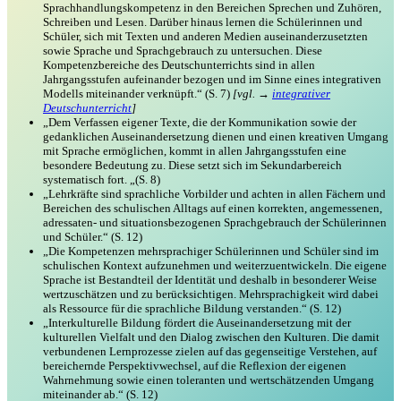
Sprachhandlungskompetenz in den Bereichen Sprechen und Zuhören,
Schreiben und Lesen. Darüber hinaus lernen die Schülerinnen und
Schüler, sich mit Texten und anderen Medien auseinanderzusetzten
sowie Sprache und Sprachgebrauch zu untersuchen. Diese
Kompetenzbereiche des Deutschunterrichts sind in allen
Jahrgangsstufen aufeinander bezogen und im Sinne eines integrativen
Modells miteinander verknüpft.“ (S. 7)
[vgl. →
integrativer
Deutschunterricht
]
„Dem Verfassen eigener Texte, die der Kommunikation sowie der
gedanklichen Auseinandersetzung dienen und einen kreativen Umgang
mit Sprache ermöglichen, kommt in allen Jahrgangsstufen eine
besondere Bedeutung zu. Diese setzt sich im Sekundarbereich
systematisch fort. „(S. 8)
„Lehrkräfte sind sprachliche Vorbilder und achten in allen Fächern und
Bereichen des schulischen Alltags auf einen korrekten, angemessenen,
adressaten- und situationsbezogenen Sprachgebrauch der Schülerinnen
und Schüler.“ (S. 12)
„Die Kompetenzen mehrsprachiger Schülerinnen und Schüler sind im
schulischen Kontext aufzunehmen und weiterzuentwickeln. Die eigene
Sprache ist Bestandteil der Identität und deshalb in besonderer Weise
wertzuschätzen und zu berücksichtigen. Mehrsprachigkeit wird dabei
als Ressource für die sprachliche Bildung verstanden.“ (S. 12)
„Interkulturelle Bildung fördert die Auseinandersetzung mit der
kulturellen Vielfalt und den Dialog zwischen den Kulturen. Die damit
verbundenen Lernprozesse zielen auf das gegenseitige Verstehen, auf
bereichernde Perspektivwechsel, auf die Reflexion der eigenen
Wahrnehmung sowie einen toleranten und wertschätzenden Umgang
miteinander ab.“ (S. 12)