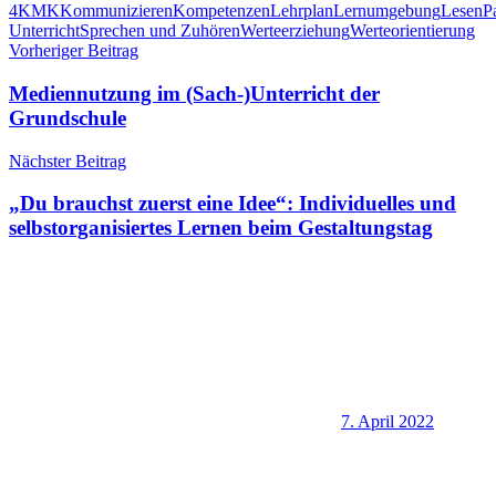
4
KMK
Kommunizieren
Kompetenzen
Lehrplan
Lernumgebung
Lesen
P
Unterricht
Sprechen und Zuhören
Werteerziehung
Werteorientierung
Beitragsnavigation
Vorheriger Beitrag
Mediennutzung im (Sach-)Unterricht der
Grundschule
Nächster Beitrag
„Du brauchst zuerst eine Idee“: Individuelles und
selbstorganisiertes Lernen beim Gestaltungstag
7. April 2022