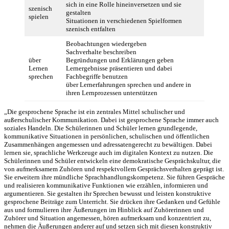
sich in eine Rolle hineinversetzen und sie
szenisch
gestalten
spielen
Situationen in verschiedenen Spielformen
szenisch entfalten
Beobachtungen wiedergeben
Sachverhalte beschreiben
über
Begründungen und Erklärungen geben
Lernen
Lernergebnisse präsentieren und dabei
sprechen
Fachbegriffe benutzen
über Lernerfahrungen sprechen und andere in
ihren Lernprozessen unterstützen
„Die gesprochene Sprache ist ein zentrales Mittel schulischer und
außerschulischer Kommunikation. Dabei ist gesprochene Sprache immer auch
soziales Handeln. Die Schülerinnen und Schüler lernen grundlegende,
kommunikative Situationen in persönlichen, schulischen und öffentlichen
Zusammenhängen angemessen und adressatengerecht zu bewältigen. Dabei
lernen sie, sprachliche Werkzeuge auch im digitalen Kontext zu nutzen. Die
Schülerinnen und Schüler entwickeln eine demokratische Gesprächskultur, die
von aufmerksamem Zuhören und respektvollem Gesprächsverhalten geprägt ist.
Sie erweitern ihre mündliche Sprachhandlungskompetenz. Sie führen Gespräche
und realisieren kommunikative Funktionen wie erzählen, informieren und
argumentieren. Sie gestalten ihr Sprechen bewusst und leisten konstruktive
gesprochene Beiträge zum Unterricht. Sie drücken ihre Gedanken und Gefühle
aus und formulieren ihre Äußerungen im Hinblick auf Zuhörerinnen und
Zuhörer und Situation angemessen, hören aufmerksam und konzentriert zu,
nehmen die Äußerungen anderer auf und setzen sich mit diesen konstruktiv