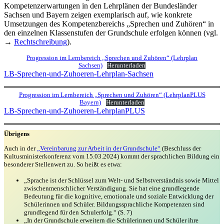
Kompetenzerwartungen in den Lehrplänen der Bundesländer
Sachsen und Bayern zeigen exemplarisch auf, wie konkrete
Umsetzungen des Kompetenzbereichs „Sprechen und Zuhören“ in
den einzelnen Klassenstufen der Grundschule erfolgen können (vgl.
→
Rechtschreibung
).
Progression im Lernbereich „Sprechen und Zuhören“ (Lehrplan
Sachsen)
Herunterladen
LB-Sprechen-und-Zuhoeren-Lehrplan-Sachsen
Progression im Lernbereich „Sprechen und Zuhören“ (LehrplanPLUS
Bayern)
Herunterladen
LB-Sprechen-und-Zuhoeren-LehrplanPLUS
Übrigens
Auch in der
„Vereinbarung zur Arbeit in der Grundschule“
(Beschluss der
Kultusministerkonferenz vom 15.03.2024) kommt der sprachlichen Bildung ein
besonderer Stellenwert zu. So heißt es etwa:
„Sprache ist der Schlüssel zum Welt- und Selbstverständnis sowie Mittel
zwischenmenschlicher Verständigung. Sie hat eine grundlegende
Bedeutung für die kognitive, emotionale und soziale Entwicklung der
Schülerinnen und Schüler. Bildungssprachliche Kompetenzen sind
grundlegend für den Schulerfolg.“ (S. 7)
„In der Grundschule erweitern die Schülerinnen und Schüler ihre