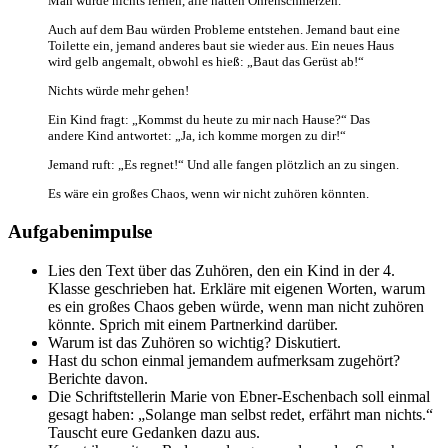
Man würde nichts lernen, alle hätten Ohrenschmerzen.
Auch auf dem Bau würden Probleme entstehen. Jemand baut eine
Toilette ein, jemand anderes baut sie wieder aus. Ein neues Haus
wird gelb angemalt, obwohl es hieß: „Baut das Gerüst ab!“
Nichts würde mehr gehen!
Ein Kind fragt: „Kommst du heute zu mir nach Hause?“ Das
andere Kind antwortet: „Ja, ich komme morgen zu dir!“
Jemand ruft: „Es regnet!“ Und alle fangen plötzlich an zu singen.
Es wäre ein großes Chaos, wenn wir nicht zuhören könnten.
Aufgabenimpulse
Lies den Text über das Zuhören, den ein Kind in der 4.
Klasse geschrieben hat. Erkläre mit eigenen Worten, warum
es ein großes Chaos geben würde, wenn man nicht zuhören
könnte. Sprich mit einem Partnerkind darüber.
Warum ist das Zuhören so wichtig? Diskutiert.
Hast du schon einmal jemandem aufmerksam zugehört?
Berichte davon.
Die Schriftstellerin Marie von Ebner-Eschenbach soll einmal
gesagt haben: „Solange man selbst redet, erfährt man nichts.“
Tauscht eure Gedanken dazu aus.