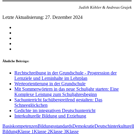
Judith Köhler & Andreas Grajek
Letzte Aktualisierung: 27. Dezember 2024
Facebook
WhatsApp
Telegram
Pinterest
LinkedIn
Ähnliche Beiträge:
Rechtschreibung in der Grundschule - Progression der
Lernziele und Lerninhalte im Lehrplan
Werteorientierung in der Grundschule
Mit Sommerwörtern in das neue Schuljahr starten: Eine
Komplexe Leistung zum Schuljahresbeginn
Sachunterricht fachübergreifend gestalten: Das
Schneeglöckchen
Gedichte im integrativen Deutschunterricht
Interkulturelle Bildung und Erziehung
Basiskompetenzen
Bildungsstandards
Demokratie
Deutsch
interkulturel
Bildung
Klasse 1
Klasse 2
Klasse 3
Klasse