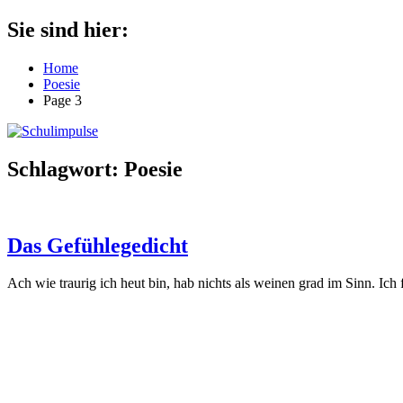
Zum
Sie sind hier:
Schulimpulse
für
Inhalt
die
springen
Home
Grundschule
Poesie
Page 3
Schlagwort:
Poesie
Das Gefühlegedicht
Ach wie traurig ich heut bin, hab nichts als weinen grad im Sinn. Ich