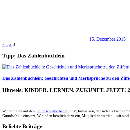
15. Dezember 2015
Seitennummerierung
Vorherige
«
1
2
3
Beiträge
der
Tipp: Das Zahlenbüchlein
Beiträge
Das Zahlenbüchlein: Geschichten und Merksprüche zu den Ziffer
Hinweis: KINDER. LERNEN. ZUKUNFT. JETZT! 2
Wir möchten auf den
Grundschulverband
(GSV) hinweisen, der sich als Fachverba
Grundschule einsetzt. Wir laden herzlich dazu ein, Mitglied zu werden – wir sind 
Beliebte Beiträge