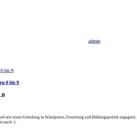
admin
n 0 bis 9
.0
nd seit seiner Gründung in Schulpraxis, Forschung und Bildungspolitik engagiert, d
es auch :)