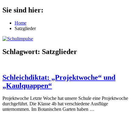
Zum
Sie sind hier:
Schulimpulse
für
Inhalt
die
springen
Home
Grundschule
Satzglieder
Schlagwort:
Satzglieder
Schleichdiktat: „Projektwoche“ und
„Kaulquappen“
Projektwoche Letzte Woche hat unsere Schule eine Projektwoche
durchgeführt. Die Klasse 4b hat verschiedene Ausflüge
unternommen. Im Botanischen Garten haben
…