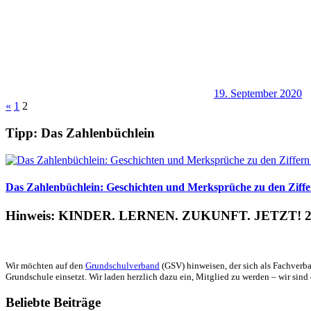
19. September 2020
Seitennummerierung
Vorherige
«
1
2
Beiträge
der
Tipp: Das Zahlenbüchlein
Beiträge
Das Zahlenbüchlein: Geschichten und Merksprüche zu den Ziffer
Hinweis: KINDER. LERNEN. ZUKUNFT. JETZT! 2
Wir möchten auf den
Grundschulverband
(GSV) hinweisen, der sich als Fachverba
Grundschule einsetzt. Wir laden herzlich dazu ein, Mitglied zu werden – wir sind 
Beliebte Beiträge