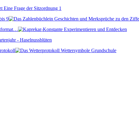
bis 9
gsformat…
rotokoll