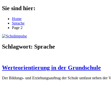
Zum
Sie sind hier:
Schulimpulse
für
Inhalt
die
springen
Home
Grundschule
Sprache
Page 2
Schlagwort:
Sprache
Werteorientierung in der Grundschule
Der Bildungs- und Erziehungsauftrag der Schule umfasst neben der