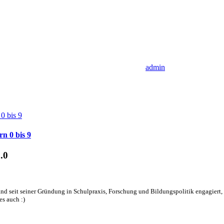
admin
n 0 bis 9
.0
nd seit seiner Gründung in Schulpraxis, Forschung und Bildungspolitik engagiert, d
es auch :)