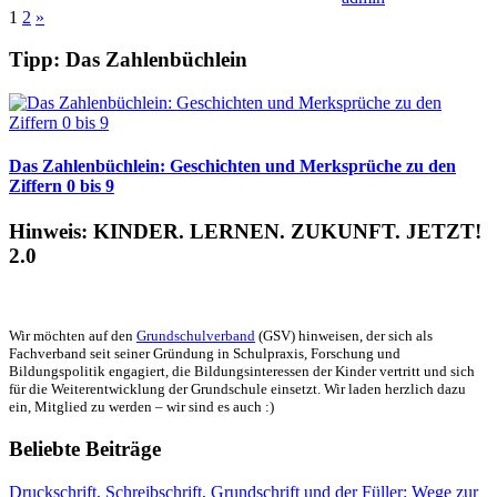
Seitennummerierung
Nächste
1
2
»
Beiträge
der
Tipp: Das Zahlenbüchlein
Beiträge
Das Zahlenbüchlein: Geschichten und Merksprüche zu den
Ziffern 0 bis 9
Hinweis: KINDER. LERNEN. ZUKUNFT. JETZT!
2.0
Wir möchten auf den
Grundschulverband
(GSV) hinweisen, der sich als
Fachverband seit seiner Gründung in Schulpraxis, Forschung und
Bildungspolitik engagiert, die Bildungsinteressen der Kinder vertritt und sich
für die Weiterentwicklung der Grundschule einsetzt. Wir laden herzlich dazu
ein, Mitglied zu werden – wir sind es auch :)
Beliebte Beiträge
Druckschrift, Schreibschrift, Grundschrift und der Füller: Wege zur