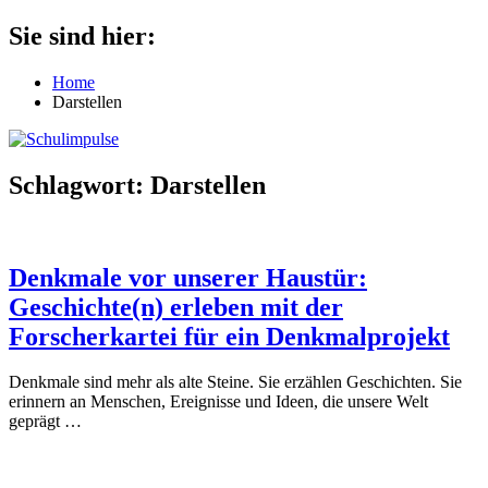
Zum
Sie sind hier:
Schulimpulse
für
Inhalt
die
springen
Home
Grundschule
Darstellen
Schlagwort:
Darstellen
Denkmale vor unserer Haustür:
Geschichte(n) erleben mit der
Forscherkartei für ein Denkmalprojekt
Denkmale sind mehr als alte Steine. Sie erzählen Geschichten. Sie
erinnern an Menschen, Ereignisse und Ideen, die unsere Welt
geprägt
…