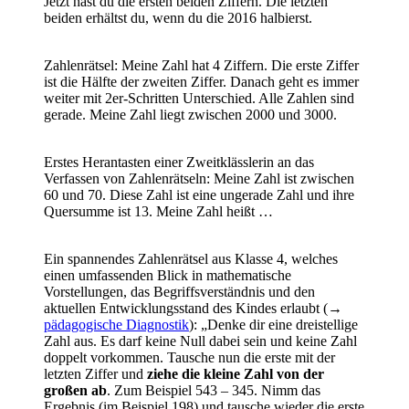
Jetzt hast du die ersten beiden Ziffern. Die letzten
beiden erhältst du, wenn du die 2016 halbierst.
Zahlenrätsel: Meine Zahl hat 4 Ziffern. Die erste Ziffer
ist die Hälfte der zweiten Ziffer. Danach geht es immer
weiter mit 2er-Schritten Unterschied. Alle Zahlen sind
gerade. Meine Zahl liegt zwischen 2000 und 3000.
Erstes Herantasten einer Zweitklässlerin an das
Verfassen von Zahlenrätseln: Meine Zahl ist zwischen
60 und 70. Diese Zahl ist eine ungerade Zahl und ihre
Quersumme ist 13. Meine Zahl heißt …
Ein spannendes Zahlenrätsel aus Klasse 4, welches
einen umfassenden Blick in mathematische
Vorstellungen, das Begriffsverständnis und den
aktuellen Entwicklungsstand des Kindes erlaubt (→
pädagogische Diagnostik
): „Denke dir eine dreistellige
Zahl aus. Es darf keine Null dabei sein und keine Zahl
doppelt vorkommen. Tausche nun die erste mit der
letzten Ziffer und
ziehe die kleine Zahl von der
großen ab
. Zum Beispiel 543 – 345. Nimm das
Ergebnis (im Beispiel 198) und tausche wieder die erste