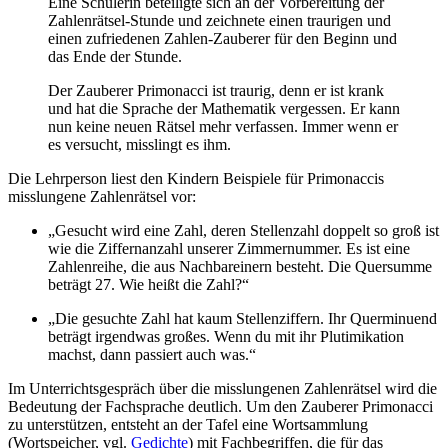
Eine Schülerin beteiligte sich an der Vorbereitung der
Zahlenrätsel-Stunde und zeichnete einen traurigen und
einen zufriedenen Zahlen-Zauberer für den Beginn und
das Ende der Stunde.
Der Zauberer Primonacci ist traurig, denn er ist krank
und hat die Sprache der Mathematik vergessen. Er kann
nun keine neuen Rätsel mehr verfassen. Immer wenn er
es versucht, misslingt es ihm.
Die Lehrperson liest den Kindern Beispiele für Primonaccis
misslungene Zahlenrätsel vor:
„Gesucht wird eine Zahl, deren Stellenzahl doppelt so groß ist
wie die Ziffernanzahl unserer Zimmernummer. Es ist eine
Zahlenreihe, die aus Nachbareinern besteht. Die Quersumme
beträgt 27. Wie heißt die Zahl?“
„Die gesuchte Zahl hat kaum Stellenziffern. Ihr Querminuend
beträgt irgendwas großes. Wenn du mit ihr Plutimikation
machst, dann passiert auch was.“
Im Unterrichtsgespräch über die misslungenen Zahlenrätsel wird die
Bedeutung der Fachsprache deutlich. Um den Zauberer Primonacci
zu unterstützen, entsteht an der Tafel eine Wortsammlung
(Wortspeicher, vgl.
Gedichte
) mit Fachbegriffen, die für das