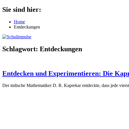
Zum
Sie sind hier:
Schulimpulse
für
Inhalt
die
springen
Home
Grundschule
Entdeckungen
Schlagwort:
Entdeckungen
Entdecken und Experimentieren: Die Kap
Der indische Mathematiker D. R. Kaprekar entdeckte, dass jede viers