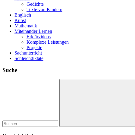
Gedichte
Texte von Kindern
Englisch
Kunst
Mathematik
Miteinander Lernen
Erklärvideos
Komplexe Leistungen
Projekte
Sachunterricht
Schleichdiktate
Suche
Suchen
nach:
Suchen