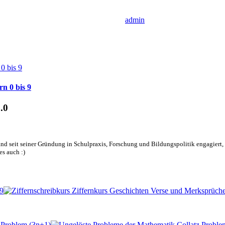
admin
n 0 bis 9
.0
nd seit seiner Gründung in Schulpraxis, Forschung und Bildungspolitik engagiert, d
es auch :)
 9
-Problem (3n+1)