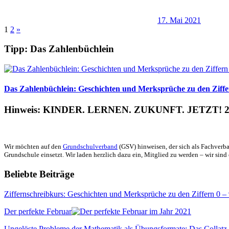
17. Mai 2021
Seitennummerierung
Nächste
1
2
»
Beiträge
der
Tipp: Das Zahlenbüchlein
Beiträge
Das Zahlenbüchlein: Geschichten und Merksprüche zu den Ziffer
Hinweis: KINDER. LERNEN. ZUKUNFT. JETZT! 2
Wir möchten auf den
Grundschulverband
(GSV) hinweisen, der sich als Fachverba
Grundschule einsetzt. Wir laden herzlich dazu ein, Mitglied zu werden – wir sind 
Beliebte Beiträge
Ziffernschreibkurs: Geschichten und Merksprüche zu den Ziffern 0 –
Der perfekte Februar
Ungelöste Probleme der Mathematik als Übungsformate: Das Collatz