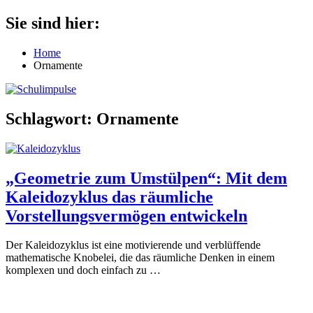
Zum
Sie sind hier:
Schulimpulse
für
Inhalt
die
springen
Home
Grundschule
Ornamente
Schlagwort:
Ornamente
„Geometrie zum Umstülpen“: Mit dem
Kaleidozyklus das räumliche
Vorstellungsvermögen entwickeln
Der Kaleidozyklus ist eine motivierende und verblüffende
mathematische Knobelei, die das räumliche Denken in einem
komplexen und doch einfach zu
…