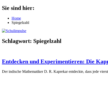
Zum
Sie sind hier:
Schulimpulse
für
Inhalt
die
springen
Home
Grundschule
Spiegelzahl
Schlagwort:
Spiegelzahl
Entdecken und Experimentieren: Die Kap
Der indische Mathematiker D. R. Kaprekar entdeckte, dass jede viers