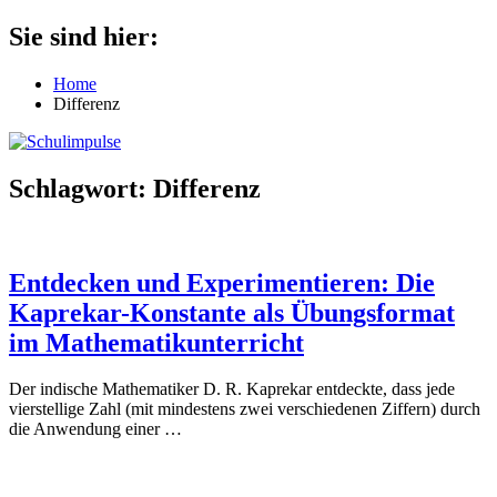
Zum
Sie sind hier:
Schulimpulse
für
Inhalt
die
springen
Home
Grundschule
Differenz
Schlagwort:
Differenz
Entdecken und Experimentieren: Die
Kaprekar-Konstante als Übungsformat
im Mathematikunterricht
Der indische Mathematiker D. R. Kaprekar entdeckte, dass jede
vierstellige Zahl (mit mindestens zwei verschiedenen Ziffern) durch
die Anwendung einer
…