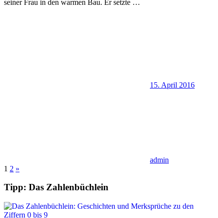
seiner Frau in den warmen Bau. Er setzte
…
15. April 2016
admin
Seitennummerierung
Nächste
1
2
»
Beiträge
der
Tipp: Das Zahlenbüchlein
Beiträge