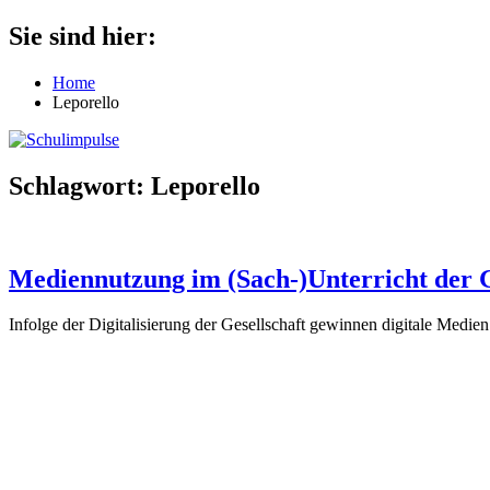
Zum
Sie sind hier:
Schulimpulse
für
Inhalt
die
springen
Home
Grundschule
Leporello
Schlagwort:
Leporello
Mediennutzung im (Sach-)Unterricht der 
Infolge der Digitalisierung der Gesellschaft gewinnen digitale Medi