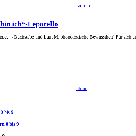
admin
 bin ich“-Leporello
ppe, →Buchstabe und Laut M, phonologische Bewusstheit) Für sich u
admin
n 0 bis 9