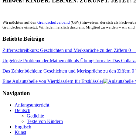
Hinweis: KINDER. LERNEN. ZUKUNFT. JETZT! 2
Wir möchten auf den
Grundschulverband
(GSV) hinweisen, der sich als Fachverba
Grundschule einsetzt. Wir laden herzlich dazu ein, Mitglied zu werden – wir sind 
Beliebte Beiträge
Ziffernschreibkurs: Geschichten und Merksprüche zu den Ziffern 0 –
Ungelöste Probleme der Mathematik als Übungsformate: Das Collatz
Das Zahlenbüchlein: Geschichten und Merksprüche zu den Ziffern 0 
Eine Anlauttabelle von Viertklässlern für Erstklässler
Navigation
Anfangsunterricht
Deutsch
Gedichte
Texte von Kindern
Englisch
Kunst