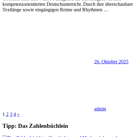
kompetenzorientierten Deutschunterricht. Durch ihre überschaubare
Textlänge sowie eingängigen Reime und Rhythmen
…
26. Oktober 2025
admin
Seitennummerierung
Nächste
1
2
3
4
»
Beiträge
der
Tipp: Das Zahlenbüchlein
Beiträge