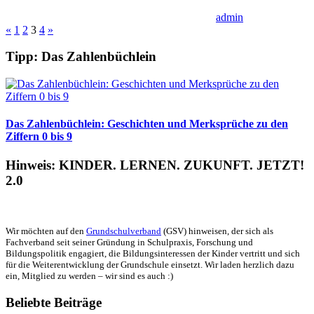
admin
Seitennummerierung
Vorherige
Nächste
«
1
2
3
4
»
Beiträge
Beiträge
der
Tipp: Das Zahlenbüchlein
Beiträge
Das Zahlenbüchlein: Geschichten und Merksprüche zu den
Ziffern 0 bis 9
Hinweis: KINDER. LERNEN. ZUKUNFT. JETZT!
2.0
Wir möchten auf den
Grundschulverband
(GSV) hinweisen, der sich als
Fachverband seit seiner Gründung in Schulpraxis, Forschung und
Bildungspolitik engagiert, die Bildungsinteressen der Kinder vertritt und sich
für die Weiterentwicklung der Grundschule einsetzt. Wir laden herzlich dazu
ein, Mitglied zu werden – wir sind es auch :)
Beliebte Beiträge