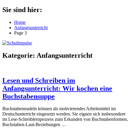
Zum
Sie sind hier:
Schulimpulse
für
Inhalt
die
springen
Home
Grundschule
Anfangsunterricht
Page 3
Kategorie:
Anfangsunterricht
Lesen und Schreiben im
Anfangsunterricht: Wir kochen eine
Buchstabensuppe
Buchstabennudeln können als motivierendes Arbeitsmittel im
Deutschunterricht eingesetzt werden. Sie eignen sich insbesondere
im Lese-Schreiblernprozess zum Erkunden von Buchstabenformen,
Buchstaben-Laut-Beziehungen
…