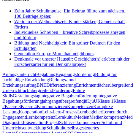
Zehn Jahre Schulimpulse: Ein Beitrag führte zum nächsten.
100 Beiträge später.
Werte in der Weihnachtszeit: Kinder stärken, Gemeinschaft
fördern
Individuelles Schreiben – kreative Schreibprozesse anregen
und fördern
Bildung und Nachhaltigkeit: Ein grüner Daumen für den
Schulgarten
Generation Europa: More than neighbours
Denkmale vor unserer Haustür: Geschichte(n) erleben mit der
Forscherkartei für ein Denkmalprojekt
Anfangsunterricht
Begabung
Begabungsförderung
Bildung für
nachhaltige Entwicklung
Bildungs- und
Erziehungsauftrag
BNE
Differenzierung
Enrichment
fächerübergreifend
Unterricht
fachübergreifend
Förderung
Future
Skills
Gestaltungstag
integrative Begabtenförderung
integrative
Begabungsförderung
jahrgangsübergreifend
jüL
jüU
Klasse 1
Klasse
2
Klasse 3
Klasse 4
Kommunizieren
Kompetenzen
Komplexe
Leistung
Kooperation
Lehr-Lern-Prozess
Lernbegleiter
Lernen durch
Engagement
Lernkompetenz
Lernkultur
Medien
Medienkompetenz
Med
Diagnostik
Präsentation
Projekt
Schlüsselkompetenzen
Schul- und
Unterrichtsentwicklung
Schulkultur
selbstgesteuertes