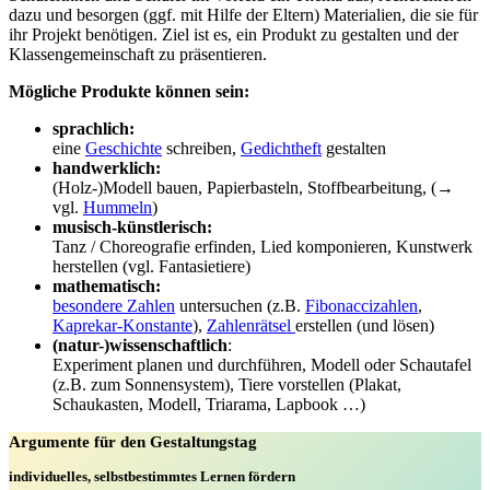
dazu und besorgen (ggf. mit Hilfe der Eltern) Materialien, die sie für
ihr Projekt benötigen. Ziel ist es, ein Produkt zu gestalten und der
Klassengemeinschaft zu präsentieren.
Mögliche Produkte können sein:
sprachlich:
eine
Geschichte
schreiben,
Gedichtheft
gestalten
handwerklich:
(Holz-)Modell bauen, Papierbasteln, Stoffbearbeitung, (→
vgl.
Hummeln
)
musisch-künstlerisch:
Tanz / Choreografie erfinden, Lied komponieren, Kunstwerk
herstellen (vgl. Fantasietiere)
mathematisch:
besondere Zahlen
untersuchen (z.B.
Fibonaccizahlen
,
Kaprekar-Konstante
),
Zahlenrätsel
erstellen (und lösen)
(natur-)wissenschaftlich
:
Experiment planen und durchführen, Modell oder Schautafel
(z.B. zum Sonnensystem), Tiere vorstellen (Plakat,
Schaukasten, Modell, Triarama, Lapbook …)
Argumente für den Gestaltungstag
individuelles, selbstbestimmtes Lernen fördern