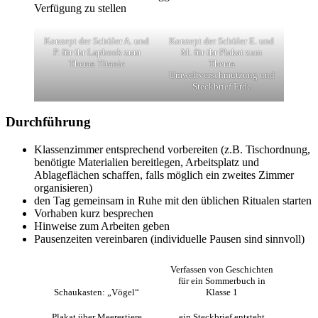
Verfügung zu stellen
Konzept der Schüler A. und
Konzept der Schüler E. und
P. für ihr Lapbook zum
M. für ihr Plakat zum
Thema Titanic
Thema
Umweltverschmutzung und
Steckbrief Erde
Durchführung
Klassenzimmer entsprechend vorbereiten (z.B. Tischordnung,
benötigte Materialien bereitlegen, Arbeitsplatz und
Ablageflächen schaffen, falls möglich ein zweites Zimmer
organisieren)
den Tag gemeinsam in Ruhe mit den üblichen Ritualen starten
Vorhaben kurz besprechen
Hinweise zum Arbeiten geben
Pausenzeiten vereinbaren (individuelle Pausen sind sinnvoll)
Verfassen von Geschichten
für ein Sommerbuch in
Schaukasten: „Vögel“
Klasse 1
Plakat über Meerestiere
ein Steckbrief entsteht