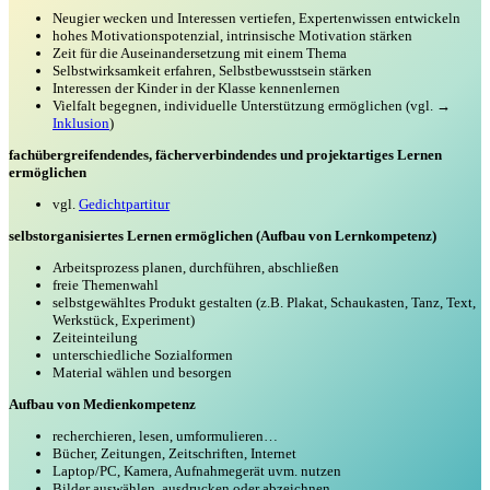
Neugier wecken und Interessen vertiefen, Expertenwissen entwickeln
hohes Motivationspotenzial, intrinsische Motivation stärken
Zeit für die Auseinandersetzung mit einem Thema
Selbstwirksamkeit erfahren, Selbstbewusstsein stärken
Interessen der Kinder in der Klasse kennenlernen
Vielfalt begegnen, individuelle Unterstützung ermöglichen (vgl. →
Inklusion
)
fachübergreifendendes, fächerverbindendes und projektartiges Lernen
ermöglichen
vgl.
Gedichtpartitur
selbstorganisiertes Lernen ermöglichen (Aufbau von Lernkompetenz)
Arbeitsprozess planen, durchführen, abschließen
freie Themenwahl
selbstgewähltes Produkt gestalten (z.B. Plakat, Schaukasten, Tanz, Text,
Werkstück, Experiment)
Zeiteinteilung
unterschiedliche Sozialformen
Material wählen und besorgen
Aufbau von Medienkompetenz
recherchieren, lesen, umformulieren…
Bücher, Zeitungen, Zeitschriften, Internet
Laptop/PC, Kamera, Aufnahmegerät uvm. nutzen
Bilder auswählen, ausdrucken oder abzeichnen