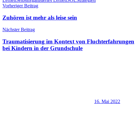
Lernen
Selbstorganisiertes Lernen
SOL
Strategien
Beitragsnavigation
Vorheriger Beitrag
Zuhören ist mehr als leise sein
Nächster Beitrag
Traumatisierung im Kontext von Fluchterfahrungen
bei Kindern in der Grundschule
16. Mai 2022