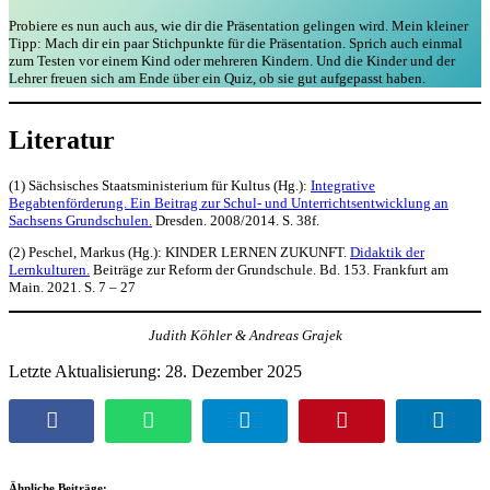
Probiere es nun auch aus, wie dir die Präsentation gelingen wird. Mein kleiner
Tipp: Mach dir ein paar Stichpunkte für die Präsentation. Sprich auch einmal
zum Testen vor einem Kind oder mehreren Kindern. Und die Kinder und der
Lehrer freuen sich am Ende über ein Quiz, ob sie gut aufgepasst haben.
Literatur
(1) Sächsisches Staatsministerium für Kultus (Hg.):
Integrative
Begabtenförderung. Ein Beitrag zur Schul- und Unterrichtsentwicklung an
Sachsens Grundschulen.
Dresden. 2008/2014. S. 38f.
(2) Peschel, Markus (Hg.): KINDER LERNEN ZUKUNFT.
Didaktik der
Lernkulturen.
Beiträge zur Reform der Grundschule. Bd. 153. Frankfurt am
Main. 2021. S. 7 – 27
Judith Köhler & Andreas Grajek
Letzte Aktualisierung: 28. Dezember 2025
Facebook
WhatsApp
Telegram
Pinterest
Linked
Ähnliche Beiträge: