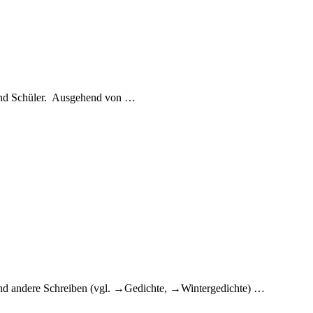
n und Schüler. Ausgehend von
…
nd andere Schreiben (vgl. →Gedichte, →Wintergedichte)
…