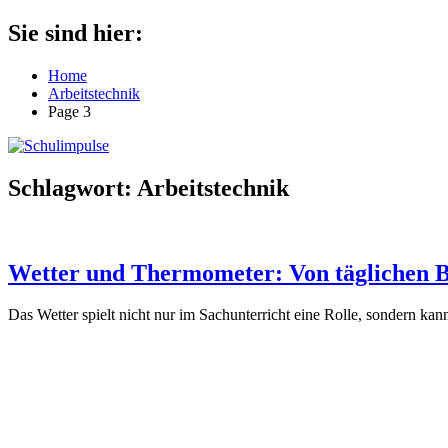
Zum
Sie sind hier:
Schulimpulse
für
Inhalt
die
springen
Home
Grundschule
Arbeitstechnik
Page 3
Schlagwort:
Arbeitstechnik
Wetter und Thermometer: Von täglichen 
Das Wetter spielt nicht nur im Sachunterricht eine Rolle, sondern ka