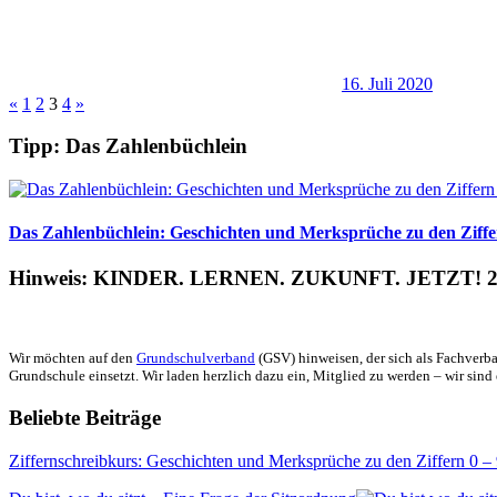
16. Juli 2020
Seitennummerierung
Vorherige
Nächste
«
1
2
3
4
»
Beiträge
Beiträge
der
Tipp: Das Zahlenbüchlein
Beiträge
Das Zahlenbüchlein: Geschichten und Merksprüche zu den Ziffer
Hinweis: KINDER. LERNEN. ZUKUNFT. JETZT! 2
Wir möchten auf den
Grundschulverband
(GSV) hinweisen, der sich als Fachverba
Grundschule einsetzt. Wir laden herzlich dazu ein, Mitglied zu werden – wir sind 
Beliebte Beiträge
Ziffernschreibkurs: Geschichten und Merksprüche zu den Ziffern 0 –