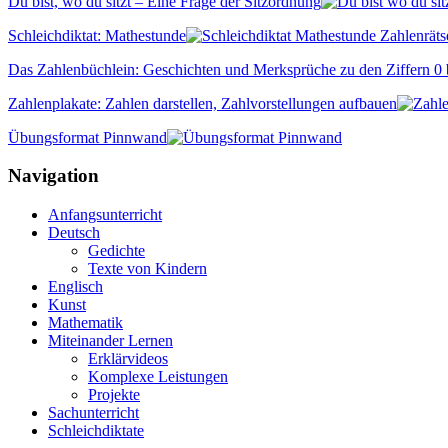
Du bist, wo du sitzt – Eine Frage der Sitzordnung
Schleichdiktat: Mathestunde
Das Zahlenbüchlein: Geschichten und Merksprüche zu den Ziffern 0 
Zahlenplakate: Zahlen darstellen, Zahlvorstellungen aufbauen
Übungsformat Pinnwand
Navigation
Anfangsunterricht
Deutsch
Gedichte
Texte von Kindern
Englisch
Kunst
Mathematik
Miteinander Lernen
Erklärvideos
Komplexe Leistungen
Projekte
Sachunterricht
Schleichdiktate