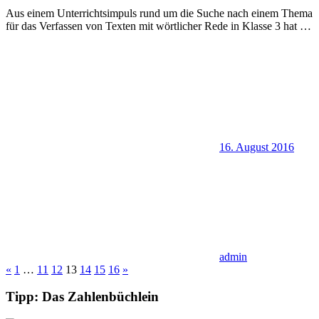
Aus einem Unterrichtsimpuls rund um die Suche nach einem Thema
für das Verfassen von Texten mit wörtlicher Rede in Klasse 3 hat
…
16. August 2016
admin
Seitennummerierung
Vorherige
Nächste
«
1
…
11
12
13
14
15
16
»
Beiträge
Beiträge
der
Tipp: Das Zahlenbüchlein
Beiträge