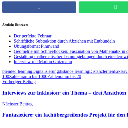
Facebook
What
Ähnliche Beiträge:
Der perfekte Februar
Schriftliche Subtraktion durch Abziehen mit Entbündeln
Übungsformat Pinnwand
Geometrie mit Schneeflocken: Faszination von Mathematik in 
Gestaltung mathematischer Lernumgebungen durch eine lernw
Interview mit Marion Gutzmann
blended learning
Digitalisierung
distance learning
Distanzlernen
Erklärv
100
Zahlenraum bis 1000
Zahlenraum bis 20
Beitragsnavigation
Vorheriger Beitrag
Interviews zur Inklusion: ein Thema – drei Ansichten
Nächster Beitrag
Fantasietiere: ein fachübergreifendes Projekt für de