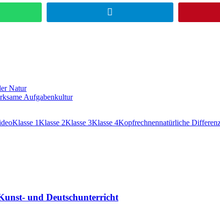
sApp
Telegram
der Natur
irksame Aufgabenkultur
ideo
Klasse 1
Klasse 2
Klasse 3
Klasse 4
Kopfrechnen
natürliche Differen
n Kunst- und Deutschunterricht