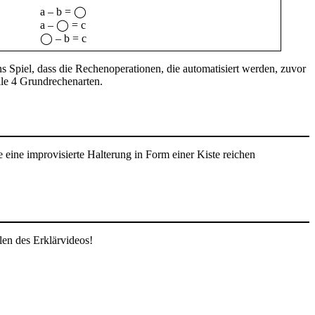
a – b = ◯
a – ◯ = c
◯ – b = c
s Spiel, dass die Rechenoperationen, die automatisiert werden, zuvor
lle 4 Grundrechenarten.
e eine improvisierte Halterung in Form einer Kiste reichen
len des Erklärvideos!