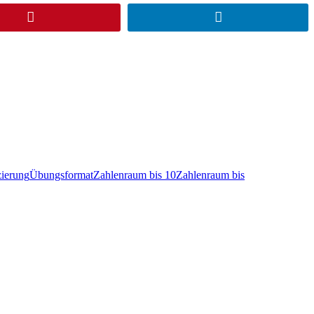
Pinterest
LinkedIn
zierung
Übungsformat
Zahlenraum bis 10
Zahlenraum bis